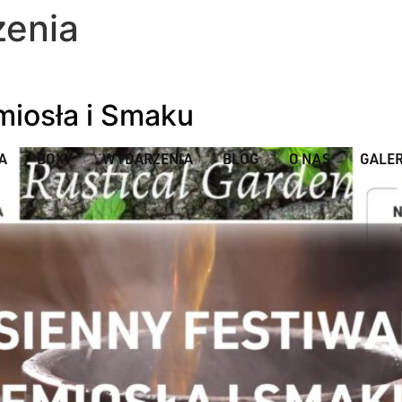
enia
miosła i Smaku
A
BOXY
WYDARZENIA
BLOG
O NAS
GALER